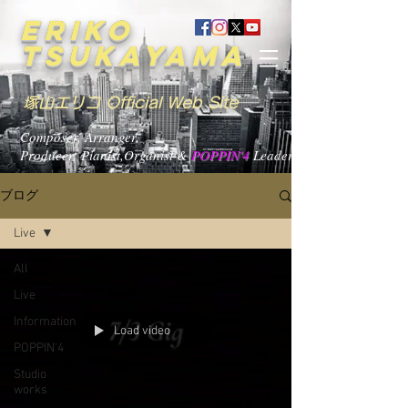
ERIKO
TSUKAYAMA
塚山エリコ Official Web Site
Composer, Arranger,
Producer, Pianist,Organist &
POPPIN'4
Leader
ブログ
Live
All
Live
Information
Load video
POPPIN'4
Studio
works