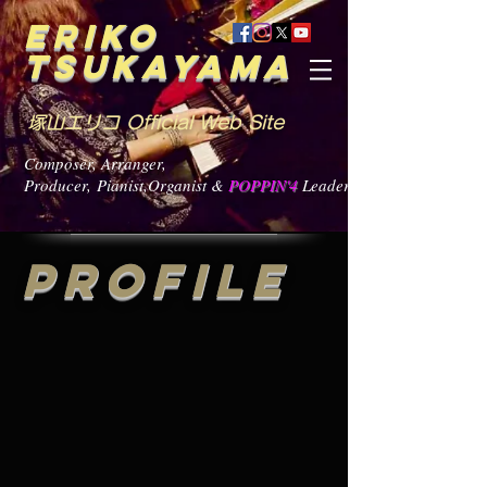
ERIKO
TSUKAYAMA
塚山エリコ Official Web Site
Composer, Arranger,
Producer, Pianist,Organist &
POPPIN'4
Leader
PROFILE