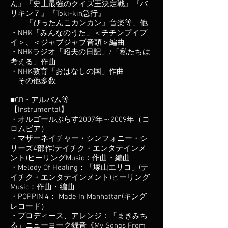
ん』『史上最強のクイズ王決定戦』『バ
リキン７』『Toki-kin急行』
『ぴったんこカンカン』音楽等、他
・NHK「みんなのうた」＜チチンプイプ
イ＞、＜ジャブジャブ音頭＞編曲
・NHKラジオ「昭夫の日記」/「私たちは
考える」作曲
・NHK教育「おはなしの国」作曲
その他多数
■CD・アルバム等
【Instrumental】
・オルゴールぷらす2007年～2009年（コ
ロムビア）
・マザーネイチャー・シンフォニー・シ
リーズ4部作(テイチク・エンタテインメ
ント)ヒーリングMusic：作曲・編曲
・Melody Of Healing：「塚山エリコ」(テ
イチク・エンタテインメント)ヒーリング
Music：作曲・編曲
・POPPIN'4： Made In Manhattan(キング
レコード）
・プロディース、アレンジ：「まきみち
る」ニューヨーク録音《My Songs From