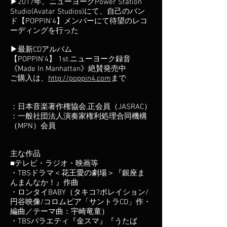
▶2017年、ニューヨークPower Station
Studio(Avatar Studios)にて、自己のバン
ド【POPPIN'4】メンバーにて待望のレコ
ーディングを行った
▶最新CDアルバム
【POPPIN'4】 1st.ニューヨーク録音
《Made In Manhattan》絶賛発売中
ご購入は、
http://poppin4.com
まで
：日本音楽著作権協会,正会員（JASRAC）
：一般社団法人演奏家権利処理合同機構
（MPN）会員
主な作品
■テレビ・ラジオ・映画等
・TBSドラマ＜花王愛の劇場＞『銀座ま
んまんなか！』作曲
・ロンタイBABY（タキコ?ポレイション/
円谷映像/コロムビア「サントラCD」作・
編曲／テーマ曲：宇崎竜童）
・TBSバラエティ『金スマ』『うたば