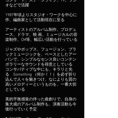
コンサート、ステージライブ、TV、ラジ
オなどで活躍
1987年頃よりスタジオ・ワークを中心に
作、編曲家として活動現在に至る
アーティストのアルバム制作、プロデュ
ース、ドラマ、映 画、ミュージカルの音
楽制作、CM等、幅広い活動を行っている
ジャズやポップス、フュージョン、ブラ
ックミュージックを、ベースとしたアー
バンで、シンプルなセンス良いコンテン
ポラリーなサウンドを得意としている
コンサバティブな中にも、キラリと光
る Something （何か！！）を必ず折り
込んで人々を魅きつけ、なによりも質の
高いメロディーというものを、一番大切
としている
美的平衡感覚の伴った曲創りで、自身の
集大成のアルバム制作も、演奏活動も今
後行っていく予定