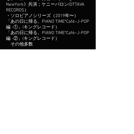
NewYork》共演；ケニーバロン(OTTAVA
RECORDS）
・ソロピアノシリーズ（2019年〜）
「あの日に帰る。PIANO TIME*Café~J-POP
編 -①」(キングレコード）
「あの日に帰る。PIANO TIME*Café~J-POP
編 -②」(キングレコード）
その他多数
【Vocal】
・中森明菜「ボン・ボヤージュ」：作曲
（ワーナー）
・島田歌穂「ブルー・エンジェル」：作
曲・編曲（東芝）
・宇野ゆうこ「金子みすゞ 」の世界：編
曲
・松本さち「ぶんちゃかマーチ」作曲・
編曲（ベネッセコーポレイション）
・羽生未来「いっしょに遊ぼう」作曲・
編曲（ベネッセコーポレイション）
・栗原まきこ「雨のちまた雨」ときめき
メモリアル・ヴォーカル ベスト・コレク
ション2（コナミ）編曲