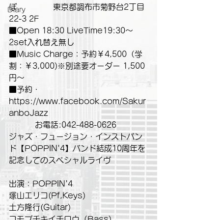
ぼ　　　　  東京都調布市菊野台2丁目
Diary
22-3 2F　
■Open 18:30 LiveTime19:30〜
2set入れ替え無し
■Music Charge：予約￥4,500（学
割：￥3,000)※別途要オーダー 1,500
円〜
■予約・
https://www.facebook.com/Sakur
anboJazz
　　　 お電話:042-488-0626
ジャズ・フュージョン・インストバン
ド【POPPIN'4】バンド結成10周年を
記念してのスペシャルライヴ
出演：POPPIN'4
塚山エリコ(Pf,Keys)
土方隆行(Guitar)
コモブチキイチロウ（Bass)