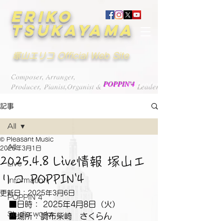
ERIKO
TSUKAYAMA
塚山エリコ Official Web Site
Composer, Arranger,
Producer, Pianist,Organist &
POPPIN'4
Leader
記事
All
© Pleasant Music
All
2025年3月1日
2025.4.8 Live情報 塚山エ
Live
リコ POPPIN'4
Information
更新日：
2025年3月6日
POPPIN'4
■日時： 2025年4月8日（火）
Studio works
■場所：調布柴崎　さくらん