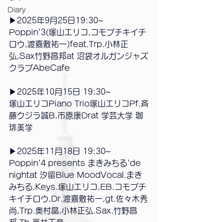
Diary
▶2025年9月25日19:30~
Poppin'3(塚山エリコ,コモブチキイチ
ロウ,渡嘉敷祐一)feat.Trp.小林正
弘,Sax竹野昌邦at 沼袋オルガンジャズ
クラブAbeCafe
▶2025年10月15日 19:30~
塚山エリコPiano Trio塚山エリコPf.斉
藤クジラ誠B,市原康Drat 学芸大学 珈
琲美学
▶2025年11月18日 19:30~
Poppin'4 presents まきみちる'de 
nightat 汐留Blue MoodVocal.まき
みちる,Keys.塚山エリコ,EB.コモブチ
キイチロウ,Dr.渡嘉敷祐一,gt.佐々木秀
尚,Trp.奥村晶,小林正弘.Sax.竹野昌