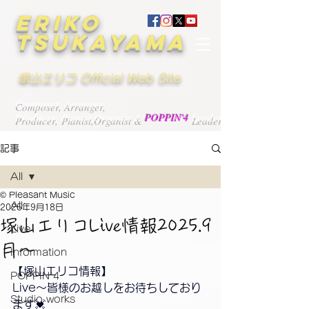
ERIKO
TSUKAYAMA
塚山エリコ Official Web Site
Composer, Arranger,
Producer, Pianist,Organist &
POPPIN'4
Leader
記事
All
© Pleasant Music
All
2025年9月18日
塚山エリコLive情報2025.9
Live
月〜
Information
【塚山エリコ情報】
POPPIN'4
Live〜皆様のお越しをお待ちしており
Studio works
ます💓