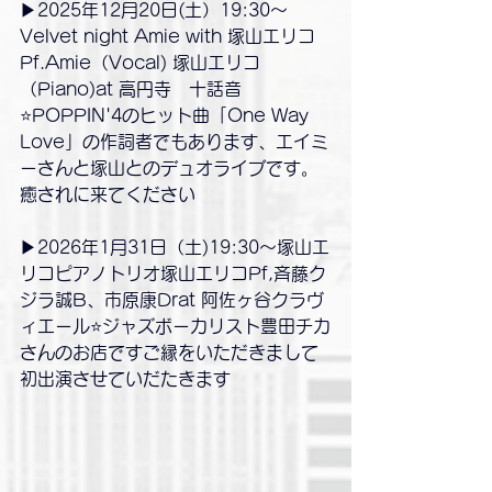
▶2025年12月20日(土）19:30〜
Velvet night Amie with 塚山エリコ
Pf.Amie（Vocal) 塚山エリコ
（Piano)at 高円寺　十話音
⭐️POPPIN'4のヒット曲「One Way 
Love」の作詞者でもあります、エイミ
ーさんと塚山とのデュオライブです。
癒されに来てください
▶2026年1月31日（土)19:30〜塚山エ
リコピアノトリオ塚山エリコPf,斉藤ク
ジラ誠B、市原康Drat 阿佐ヶ谷クラヴ
ィエール⭐️ジャズボーカリスト豊田チカ
さんのお店ですご縁をいただきまして
初出演させていだたきます