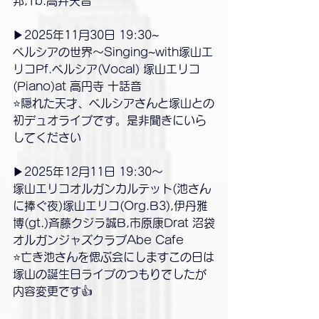
邦,Tb.高井天音
▶2025年11月30日 19:30~
ペルシアの世界〜Singing~with塚山エ
リコPf.ペルシア(Vocal) 塚山エリコ
(Piano)at 高円寺 十話音
⭐️隠れた天才、ペルシアさんと塚山との
初デュオライブです。是非聞きにいら
してください
▶2025年12月11日 19:30〜
塚山エリコオルガンカルテット(池さん
に捧ぐ夜)塚山エリコ(Org.B3),伊丹雅
博(gt.)斉藤クジラ誠B,市原康Drat 沼袋
オルガンジャズクラブAbe Cafe
⭐️亡き池さんを偲ぶ会にしますこの日は
塚山の誕生日ライブのつもりでしたが
内容変更です👍